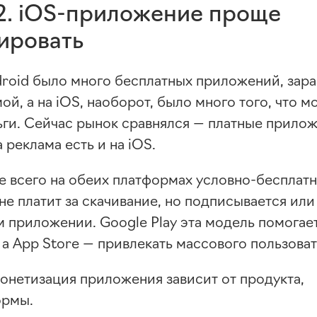
2.
iOS-приложение
проще
ировать
droid было много бесплатных приложений, за
ой, а на iOS, наоборот, было много того, что м
ьги. Сейчас рынок сравнялся — платные прилож
а реклама есть и на iOS.
е всего на обеих платформах
условно-бесплатн
не платит за скачивание, но подписывается или
 приложении. Google Play эта модель помогае
 а App Store — привлекать массового пользоват
монетизация приложения зависит от продукта,
ормы.