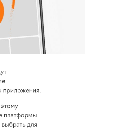
ут
ие
о приложения
.
оэтому
ре платформы
 выбрать для