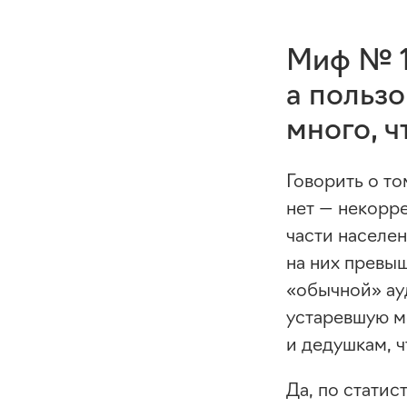
Миф № 1
а пользо
много, ч
Говорить о то
нет — некорр
части населе
на них превыш
«обычной» ау
устаревшую м
и дедушкам, 
Да, по статис