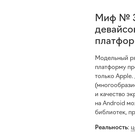
Миф № 3
девайсов
платфор
Модельный ря
платформу про
только Apple.
(многообрази
и качество эк
на Android мо
библиотек, п
Реальность
:
ц