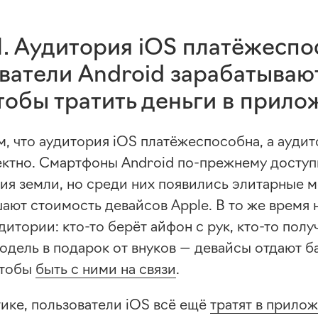
. Аудитория iOS платёжеспо
ватели Android зарабатывают
тобы тратить деньги в прил
м, что аудитория iOS платёжеспособна, а ауди
ектно. Смартфоны Android
по-прежнему
доступ
ния земли, но среди них появились элитарные 
ают стоимость девайсов Apple. В то же время 
дитории:
кто-то
берёт айфон с рук,
кто-то
полу
одель в подарок от внуков — девайсы отдают 
чтобы
быть с ними на связи
.
тике, пользователи iOS всё ещё
тратят в прило