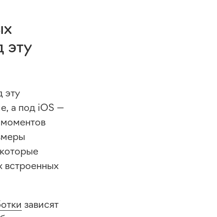
ых
 эту
 эту
е, а под iOS —
х моментов
азмеры
, которые
х встроенных
ботки
зависят