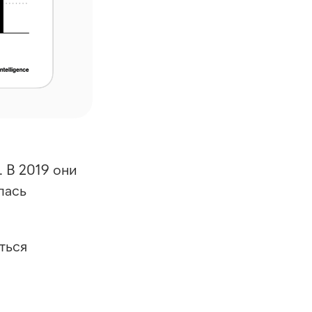
 В 2019 они
лась
ться