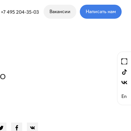
Вакансии
Написать нам
+7 495 204-35-03
о
En