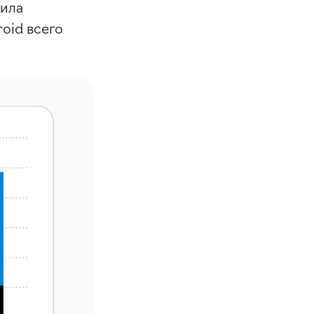
вила
roid всего