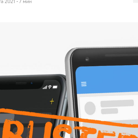
та 2021
7 мин
·