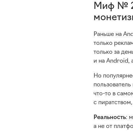
Миф № 
монетиз
Раньше на An
только реклам
только за ден
и на Android, 
Но популярне
пользователь 
что-то
в самом
с пиратством,
Реальность
: 
а не от платф