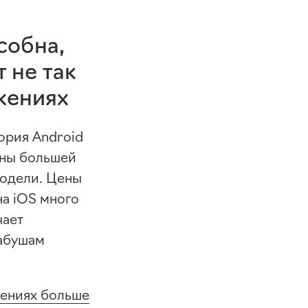
собна,
 не так
ожениях
тория Android
ны большей
модели. Цены
на iOS много
чает
бабушам
жениях больше