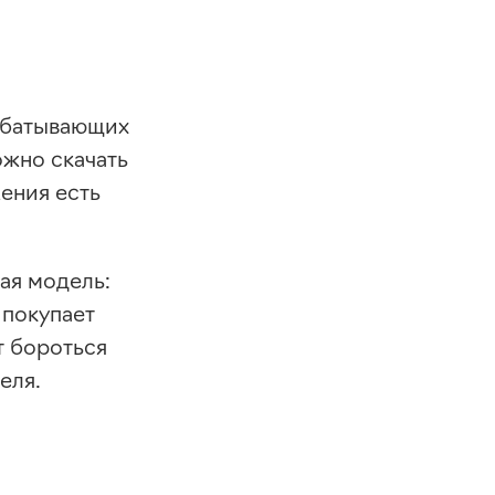
рабатывающих
ожно скачать
ения есть
ая
модель:
 покупает
т бороться
еля.