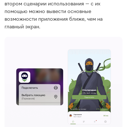
втором сценарии использования — с их
помощью можно вывести основные
возможности приложения ближе, чем на
главный экран.