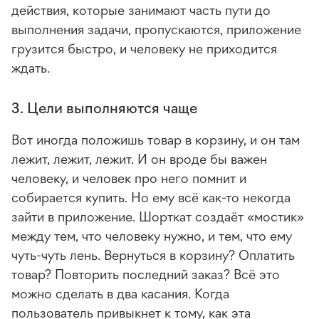
действия, которые занимают часть пути до
выполнения задачи, пропускаются, приложение
грузится быстро, и человеку не приходится
ждать.
3. Цели выполняются чаще
Вот иногда положишь товар в корзину, и он там
лежит, лежит, лежит. И он вроде бы важен
человеку, и человек про него помнит и
собирается купить. Но ему всё как-то некогда
зайти в приложение. Шорткат создаёт «мостик»
между тем, что человеку нужно, и тем, что ему
чуть-чуть лень. Вернуться в корзину? Оплатить
товар? Повторить последний заказ? Всё это
можно сделать в два касания. Когда
пользователь привыкнет к тому, как эта