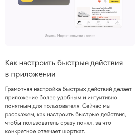
Как настроить быстрые действия
в приложении
Грамотная настройка быстрых действий делает
приложение более удобным и интуитивно
понятным для пользователя. Сейчас мы
расскажем, как настроить быстрые действия,
чтобы пользователь сразу понял, за что
конкретное отвечает шорткат.