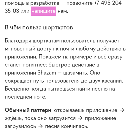
помощь в разработке — позвоните +7-495-204-
35-03 или
напишите
нам.
В чём польза шорткатов
Благодаря шорткатам пользователь получает
мгновенный доступ к почти любому действию в
приложении. Покажем на примере и всё сразу
станет понятнее: быстрое действие в
приложении Shazam — шазамить. Оно
сокращает путь пользователя до двух касаний.
Бесценно, когда пытаешься найти песню на
последней ноте.
Обычный паттерн
: открываешь приложение →
ждёшь, пока оно загрузится → приложение
загрузилось → песня кончилась.