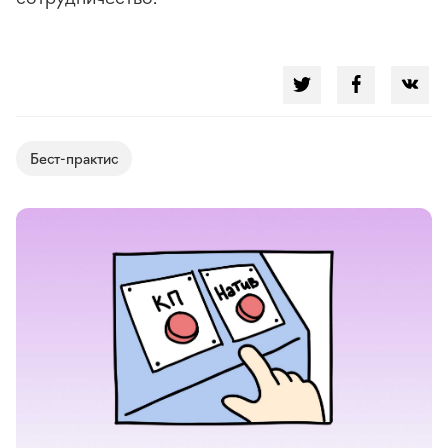
Бест-практис