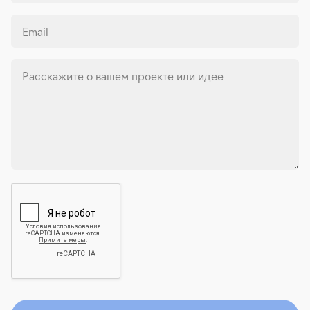
Email
Расскажите о вашем проекте или идее