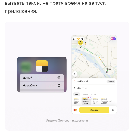
вызвать такси, не тратя время на запуск
приложения.