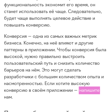
функциональность экономит его время, он
станет использовать её чаще. Следовательно,
будет чаще выполнять целевое действие и
повышать конверсию.
Конверсия — одна из самых важных метрик
бизнеса. Конечно, на неё влияют и другие
паттерны в приложении. Чтобы конверсия была
высокой, нужно правильно выстроить
пользовательский путь и снизить количество
барьеров на нём. Это могут сделать
разработчики с большим количеством опыта и
насмотренностью. Если хотите высокую
конверсию в своём приложении —
напишите
нам.