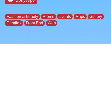
Браузере
Fashion & Beauty
Promo
Events
Maps
Gallery
Parallax
Front End
Web