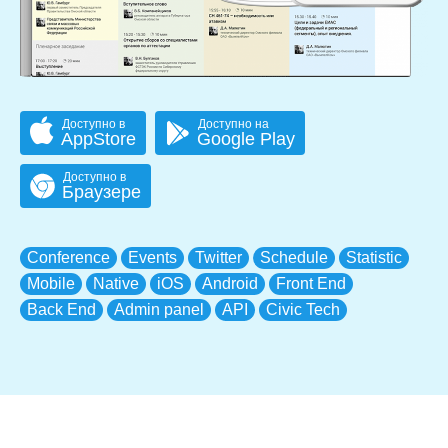
Доступно в
Доступно на
AppStore
Google Play
Доступно в
Браузере
Conference
Events
Twitter
Schedule
Statistic
Mobile
Native
iOS
Android
Front End
Back End
Admin panel
API
Civic Tech