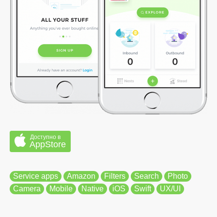
Доступно в
AppStore
Service apps
Amazon
Filters
Search
Photo
Camera
Mobile
Native
iOS
Swift
UX/UI