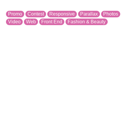
Promo
Contest
Responsive
Parallax
Photos
Video
Web
Front End
Fashion & Beauty