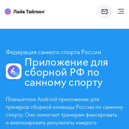
Федерация санного спорта России
Приложение для
сборной РФ по
санному спорту
Планшетное Android-приложение для
тренеров сборной команды России по санному
спорту. Оно помогает тренерам фиксировать
и анализировать результаты каждого