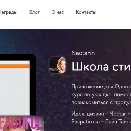
Награды
Блог
О нас
Контакты
Nectarin
Школа сти
Приложение для Однокл
курс по укладке, помес
познакомиться с продук
Идея, дизайн —
Nectarin
Разработка — Лайв Тайп