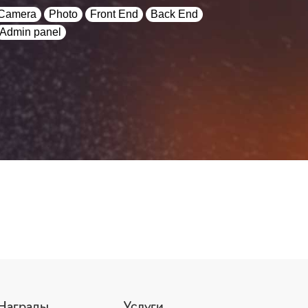
Camera
Photo
Front End
Back End
Admin panel
Награды
Услуги