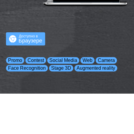
Доступно в
Браузере
Promo
Contest
Social Media
Web
Camera
Face Recognition
Stage 3D
Augmented reality