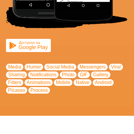
Доступно на
Google Play
Media
Humor
Social Media
Messengers
Viral
Sharing
Notifications
Photo
GIF
Gallery
Filters
Animations
Mobile
Native
Android
Picasso
Process