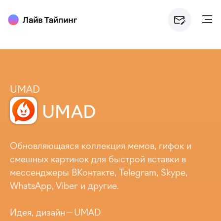
UMAD
UMAD
Обновляющаяся коллекция мемов, гифок и
смешных картинок для быстрой вставки в
мессенджеры ВКонтакте, Telegram, Skype,
WhatsApp, Viber и другие.
Идея, дизайн —
UMAD