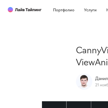
Портфолио
Услуги
CannyV
ViewAn
Данил
21 ноя