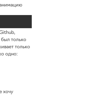
 анимацию
Github,
 был только
живает только
ко одно:
е хочу