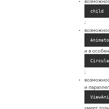
возможнос
child
;
возможнос
Animato
и в особе
Circula
;
возможнос
и параллел
ViewAni
умеет тол