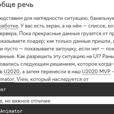
обще речь
редставим для наглядности ситуацию, банальну
работке
. У вас есть экран, а на нём — список, 
ервера. Пока прекрасные данные грузятся от п
оказываете лоадер; как только данные пришли, 
и пусто — показываете заглушку, если нет — по
анные. Как разрешить эту ситуацию на UI? Рань
зовались следующим решением, которое
когда-
 в
U2020
, а затем перенесли в наш
U2020 MVP
—
imator
, View, который наследуется от
tor
е, но важное отличие
wAnimator