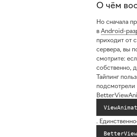
О чём во
Но сначала п
в
Android-раз
приходит от с
сервера, вы п
смотрите: есл
собственно, д
Тайпинг поль
подсмотрели
BetterViewAn
ViewAnima
. Единственно
BetterVie