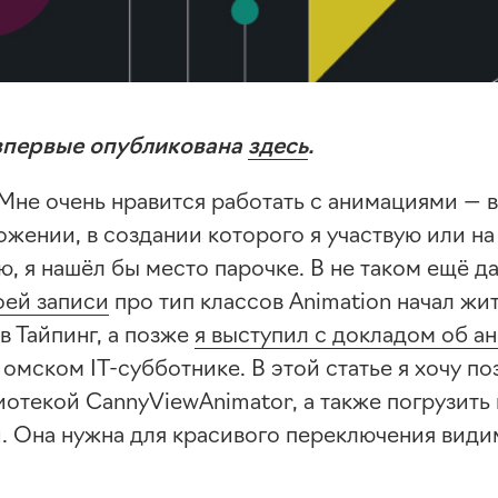
 впервые опубликована
здесь
.
 Мне очень нравится работать с анимациями — 
ложении
, в создании которого я участвую или н
, я нашёл бы место парочке. В не таком ещё д
оей записи
про тип классов Animation начал жит
в Тайпинг, а позже
я выступил с докладом об а
м омском
IT-субботнике
. В этой статье я хочу п
отекой CannyViewAnimator, а также погрузить 
и. Она нужна для красивого переключения види