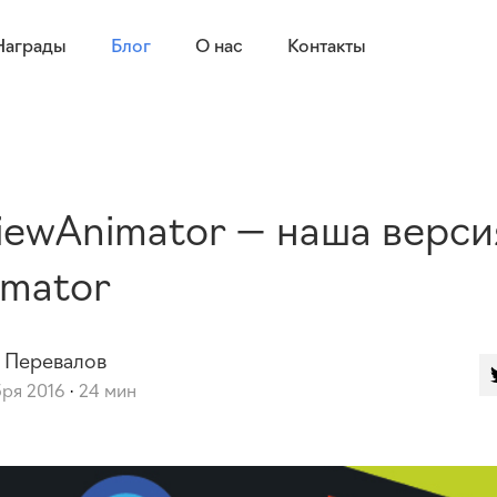
Награды
Блог
О нас
Контакты
iewAnimator — наша верси
imator
Перевалов
бря 2016
24 мин
·