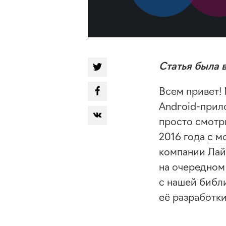
Статья была
Всем привет!
Android-при
просто смотрю
2016 года
с м
компании Лай
на очередно
с нашей библи
её разработк