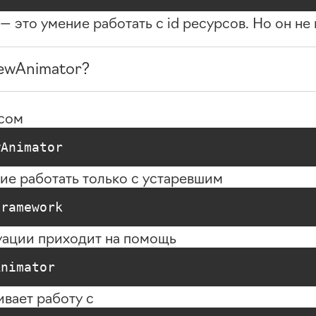
 — это умение работать с id ресурсов. Но он не
iewAnimator?
сом
wAnimator
ие работать только с устаревшим
Framework
туации приходит на помощь
Animator
ивает работу с