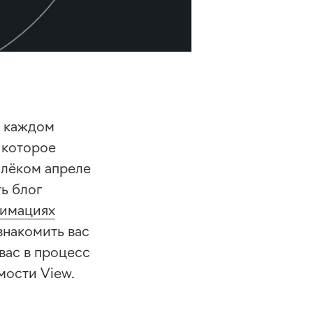
в каждом
а которое
алёком апреле
ь блог
нимациях
ознакомить вас
вас в процесс
мости View.