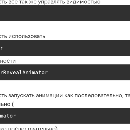
ть всё так же управлять видимостью
ть использовать
r
нности
rRevealAnimator
ть запускать анимации как последовательно, т
ьно (
mator
ько последовательно);