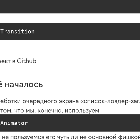
 Transition
ект в Github
ё началось
работки очередного экрана
«список-лоадер-за
 том, что мы, конечно, используем
wAnimator
о
не пользуемся его чуть ли не основной фишко