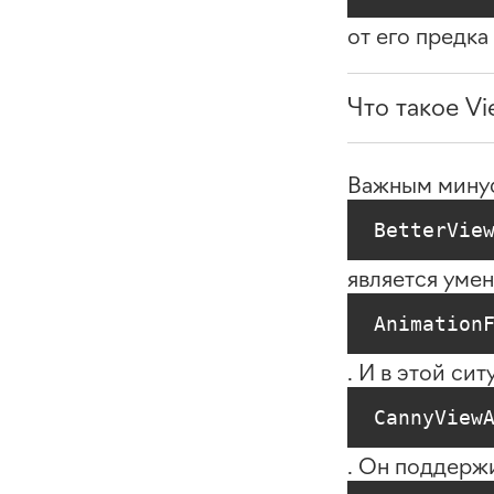
от его предка
Что такое V
Важным мину
BetterVie
является умен
Animation
. И в этой си
CannyView
. Он поддерж