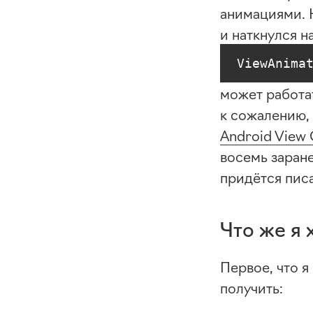
анимациями. 
и наткнулся на
ViewAnima
может работат
к сожалению, 
Android View 
восемь заране
придётся писа
Что же я 
Первое, что я
получить: