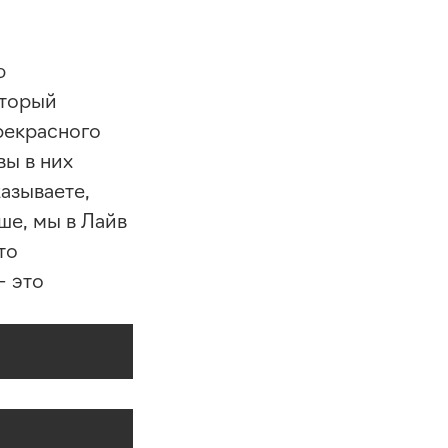
ю
который
рекрасного
вы в них
казываете,
ше, мы в Лайв
то
 это