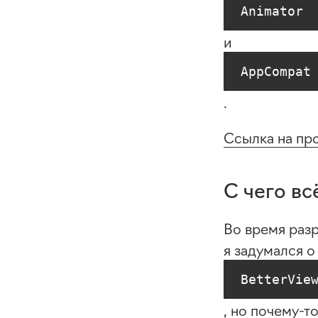
Animator
и
AppCompat
.
Ссылка на про
С чего вс
Во время раз
я задумался о
BetterVie
, но
почему-т