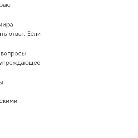
краю
мира
ть ответ. Если
а вопросы
я упреждающее
ры
ескими