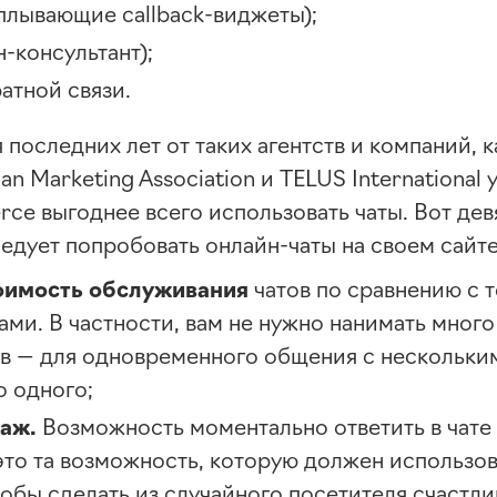
сплывающие
callback-виджеты
);
н-консультант
);
атной связи.
последних лет от таких агентств и компаний, 
an Marketing Association и TELUS International
ce выгоднее всего использовать чаты. Вот дев
ледует попробовать
онлайн-чаты
на своем сайте
оимость обслуживания
чатов по сравнению с
ами. В частности, вам не нужно нанимать много
в — для одновременного общения с нескольки
о одного;
аж.
Возможность моментально ответить в чате
это та возможность, которую должен использов
тобы сделать из случайного посетителя счастли