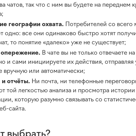
а чатов, так что с ним вы будете на переднем 
а;
е географии охвата.
Потребителей со всего 
 одно: все они одинаково быстро хотят получи
 чат, то понятие «далеко» уже не существует;
 опережение.
В чате вы не только отвечаете н
 но и сами инициируете их действия, отправля
 вручную или автоматически;
 и отчёты.
Ни почта, ни телефонные перегово
ют той легкостью анализа и просмотра истории
ции, которую разумно связывать со статистич
еб-сайта
.
т выбрать?