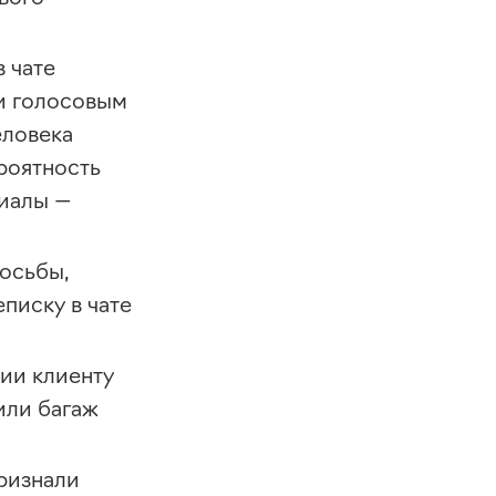
 чате
и голосовым
еловека
ероятность
ниалы —
росьбы,
писку в чате
ии клиенту
или багаж
ризнали