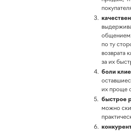
покупателя
качествен
выдержива
общением:
по ту стор
возврата 
за их быс
боли клие
оставшиес
их проще 
быстрое 
можно ски
практичес
конкурен