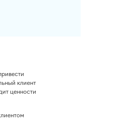
привести
альный клиент
идит ценности
клиентом