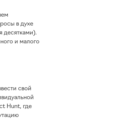
чем
просы в духе
ся десятками).
пного и малого
ывести свой
ивидуальной
t Hunt, где
путацию