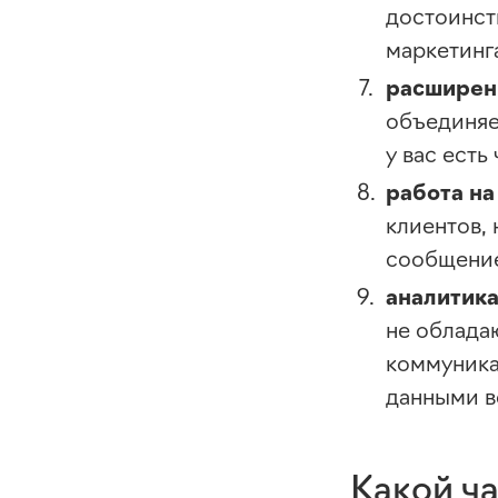
достоинств
маркетинг
расширени
объединяет
у вас есть
работа на
клиентов,
сообщение
аналитика
не облада
коммуника
данными
в
Какой ча