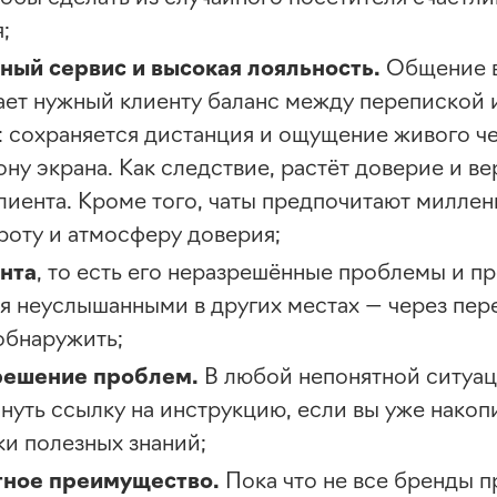
;
ный сервис и высокая лояльность.
Общение в
ет нужный клиенту баланс между перепиской 
 сохраняется дистанция и ощущение живого ч
ону экрана. Как следствие, растёт доверие и в
клиента. Кроме того, чаты предпочитают милле
троту и атмосферу доверия;
нта
, то есть его неразрешённые проблемы и п
я неуслышанными в других местах — через пере
обнаружить;
решение проблем
.
В любой непонятной ситуац
нуть ссылку на инструкцию, если вы уже накоп
ки полезных знаний;
тное преимущество.
Пока что не все бренды п