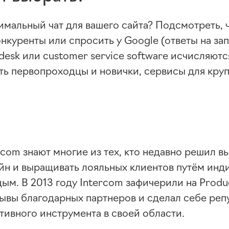
имальный чат для вашего сайта? Подсмотреть, 
нкуренты или спросить у Google (ответы на за
lp desk или customer service software исчисляют
ть первопроходцы и новички, сервисы для кру
rcom знают многие из тех, кто недавно решил в
айн и выращивать лояльных клиентов путём инд
ым. В 2013 году Intercom зафичерили на Produc
зывы благодарных партнеров и сделал себе ре
тивного инструмента в своей области.