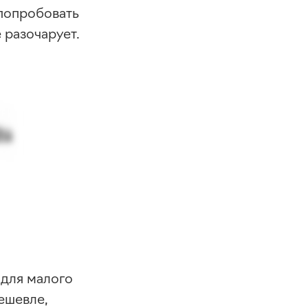
 попробовать
 разочарует.
 для малого
ешевле,