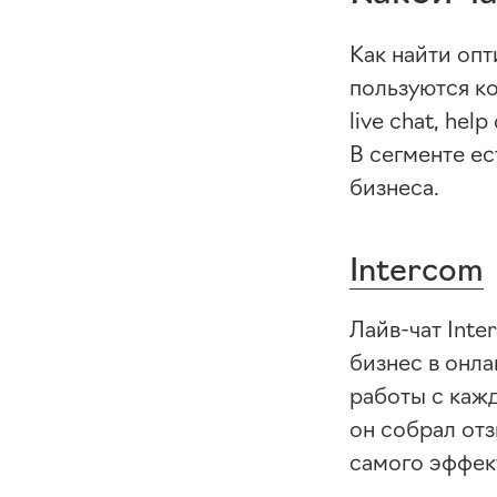
Как найти опт
пользуются ко
live chat, he
В сегменте ес
бизнеса.
Intercom
Лайв-чат
Inte
бизнес в онл
работы с кажд
он собрал от
самого эффек