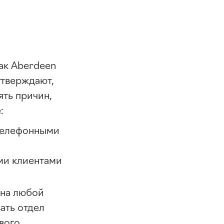
как Aberdeen
 утверждают,
ять причин,
:
 телефонными
ми клиентами
 на любой
ать отдел
вого