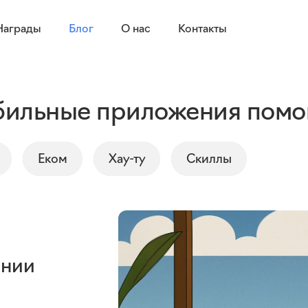
Награды
Блог
О нас
Контакты
обильные приложения помо
Еком
Хау-ту
Cкиллы
ании