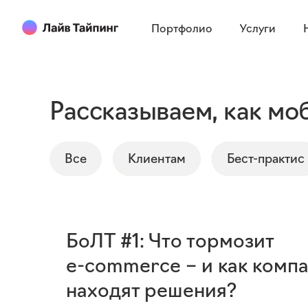
Портфолио
Услуги
Рассказываем, как м
Все
Клиентам
Бест-практис
БоЛТ #1: Что тормозит
e-commerce – и как комп
находят решения?