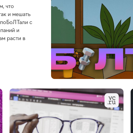
м, что
так и мешать
 поБоЛТали с
паний и
ам расти в