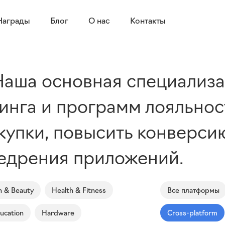
Награды
Блог
О нас
Контакты
Наша основная специализа
нга и программ лояльност
купки, повысить конверси
недрения приложений.
n & Beauty
Health & Fitness
Все платформы
ucation
Hardware
Cross-platform