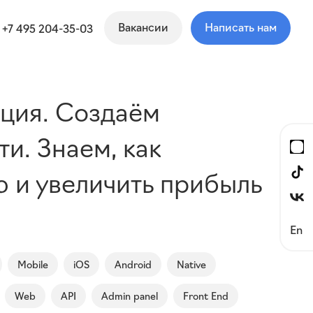
Вакансии
Написать нам
+7 495 204-35-03
ция. Создаём
и. Знаем, как
ю и увеличить прибыль
En
Mobile
iOS
Android
Native
Web
API
Admin panel
Front End