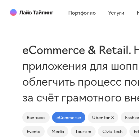
Портфолио
Услуги
eCommerce & Retail
приложения для шоппи
облегчить процесс по
за счёт грамотного в
Все типы
eCommerce
Uber for X
Fashio
Events
Media
Tourism
Civic Tech
Ed