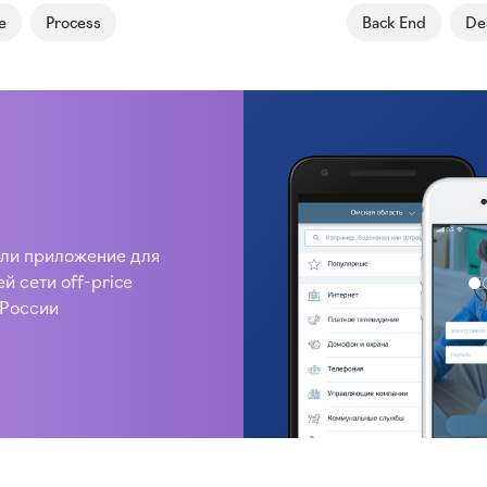
e
Process
Back End
De
ли приложение для
й сети off-price
 России