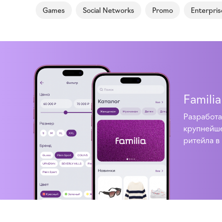
Games
Social Networks
Promo
Enterpris
Familia
Разработа
крупнейше
ритейла в