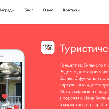
Награды
Блог
О нас
Контакты
Туристич
Концепт мобильного
пр
Рядом с достопримечат
баллы. С функцией доп
виртуальные «достоприм
Фотографиями и найден
в соцсетях. Лайв Тайпи
и маркетинг, и разрабо