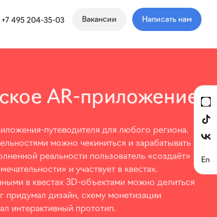
Вакансии
Написать нам
+7 495 204-35-03
еское AR-приложение
иложения-путеводителя
для любого региона.
ельностями можно чекиниться и зарабатывать
олненной реальности пользователь «создаёт»
En
ечательности» и участвует в квестах.
ными в квестах
3D-объектами
можно делиться
нг придумал дизайн, схему монетизации
тал интерактивный прототип.