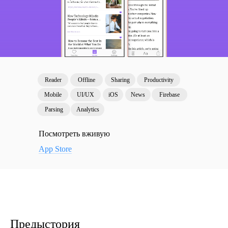
Reader
Offline
Sharing
Productivity
Mobile
UI/UX
iOS
News
Firebase
Parsing
Analytics
Посмотреть вживую
App Store
Предыстория