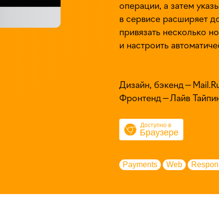
операции, а затем указ
в сервисе расширяет до
привязать несколько н
и настроить автоматиче
Дизайн, бэкенд — Mail.
Фронтенд — Лайв Тайпи
Доступно в
Браузере
Payments
Web
Respon