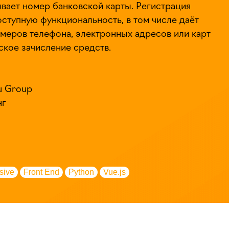
ывает номер банковской карты. Регистрация
ступную функциональность, в том числе даёт
омеров телефона, электронных адресов или карт
ское зачисление средств.
Ru Group
нг
sive
Front End
Python
Vue.js