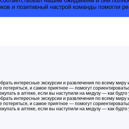
й соответствовал нашим ожиданиям и они полно
оков и позитивный настрой команды помогли ре
брать интересные экскурсии и развлечения по всему миру 
не потеряться, и самое приятное — помогут сориентироватьс
купать в аптеке, если вы наступили на медузу — как будто 
брать интересные экскурсии и развлечения по всему миру 
не потеряться, и самое приятное — помогут сориентироватьс
купать в аптеке, если вы наступили на медузу — как будто 