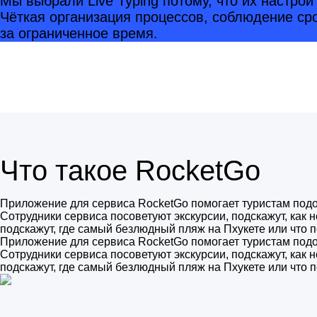
Мы выбрали Live Typing потому, что их настро
Чёткая организация процессов, соблюдение ср
за ограниченное время.
Что такое RocketGo
Приложение для сервиса RocketGo помогает туристам подо
Сотрудники сервиса посоветуют экскурсии, подскажут, как 
подскажут, где самый безлюдный пляж на Пхукете или что по
Приложение для сервиса RocketGo помогает туристам подо
Сотрудники сервиса посоветуют экскурсии, подскажут, как 
подскажут, где самый безлюдный пляж на Пхукете или что по