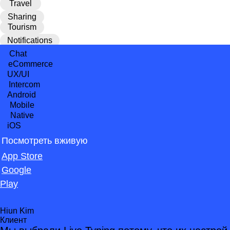
Travel
Sharing
Tourism
Notifications
Chat
eCommerce
UX/UI
Intercom
Android
Mobile
Native
iOS
Посмотреть вживую
App Store
Google
Play
Hiun Kim
Клиент