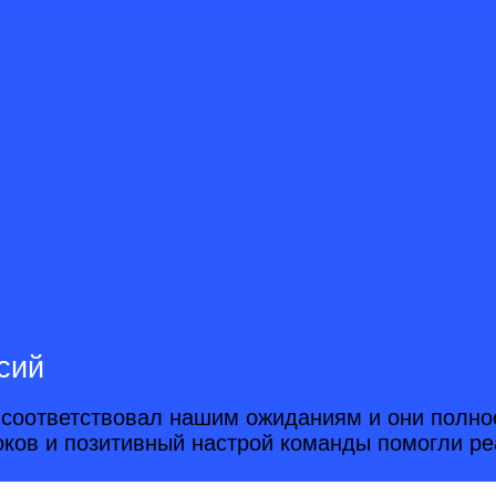
сий
й соответствовал нашим ожиданиям и они полно
оков и позитивный настрой команды помогли ре