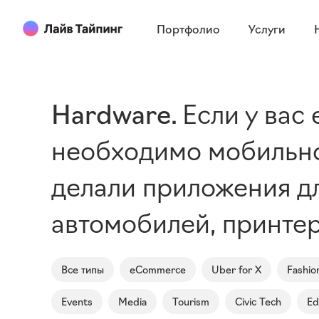
Портфолио
Услуги
Hardware
Если у вас
необходимо мобильно
делали приложения дл
автомобилей, принтер
Все типы
eCommerce
Uber for X
Fashio
Events
Media
Tourism
Civic Tech
Ed