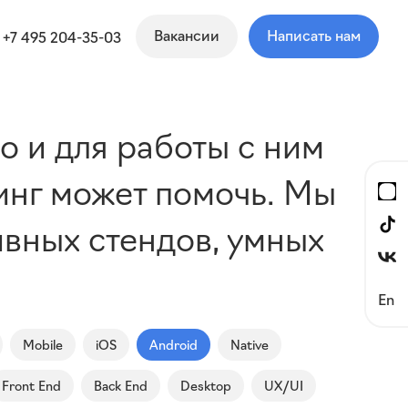
Вакансии
Написать нам
+7 495 204-35-03
во и для работы с ним
инг может помочь. Мы
ивных стендов, умных
En
Mobile
iOS
Android
Native
Front End
Back End
Desktop
UX/UI