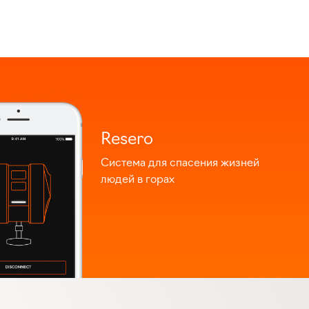
Resero
Система для спасения жизней
людей в горах