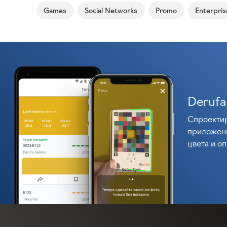
Games
Social Networks
Promo
Enterpris
Derufa
Спроектир
приложени
цвета и о