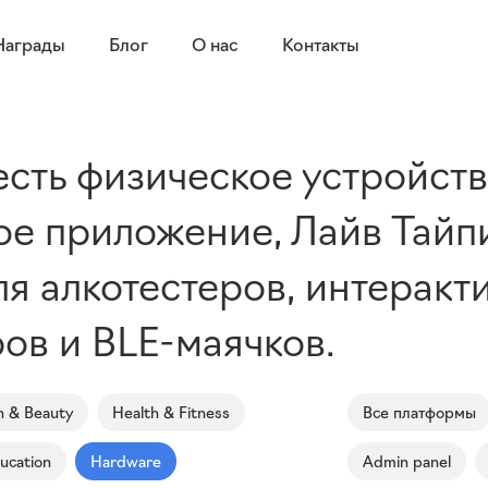
Награды
Блог
О нас
Контакты
 есть физическое устройст
е приложение, Лайв Тайп
я алкотестеров, интеракт
ов и BLE-маячков.
n & Beauty
Health & Fitness
Все платформы
ucation
Hardware
Admin panel