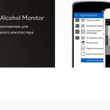
 Alcohol Monitor
приложение для
ного алкотестера