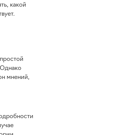
ть, какой
твует.
 простой
 Однако
он мнений,
подробности
лучае
ории.