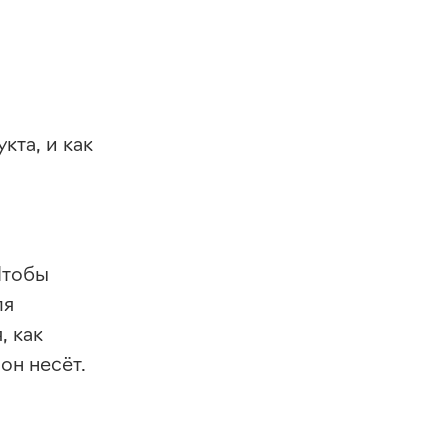
кта, и как
Чтобы
ля
, как
он несёт.