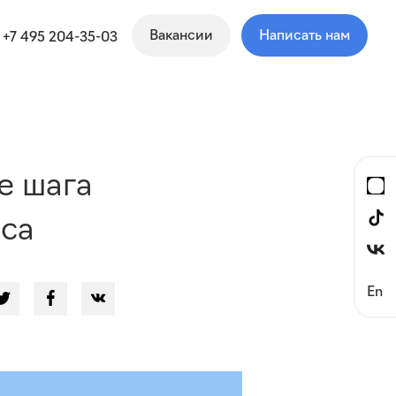
Вакансии
Написать нам
+7 495 204-35-03
е шага
йса
En