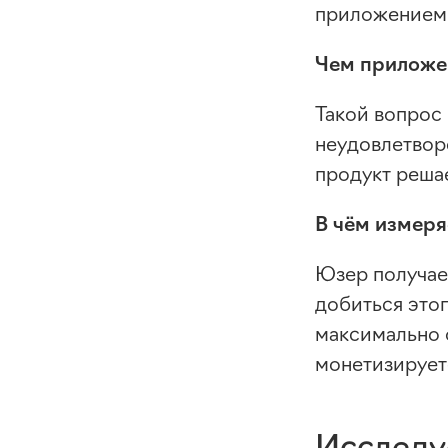
приложением 
Чем приложен
Такой вопрос 
неудовлетворё
продукт решае
В чём измеря
Юзер получает
добиться это
максимально о
монетизируетс
Исследу