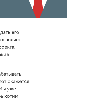
дать его
позволяет
роекта,
акие
абатывать
 тот окажется
 Мы уже
рь хотим