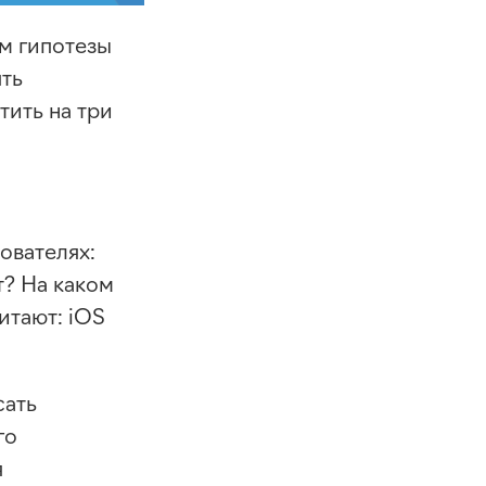
м гипотезы
ять
тить на три
ователях:
т? На каком
итают: iOS
сать
го
я