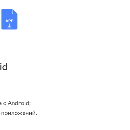
id
 с Android;
d-приложений
.