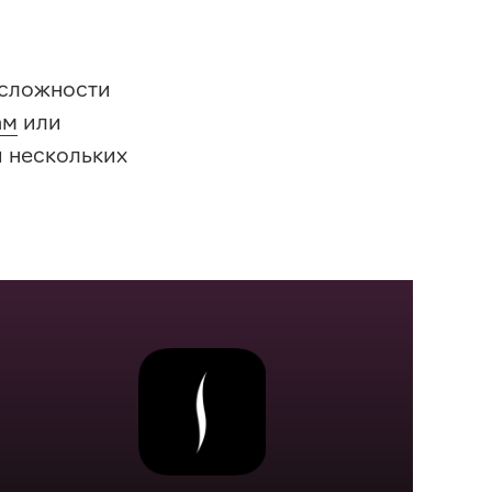
 сложности
ам
или
и нескольких