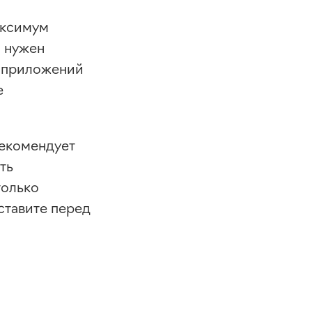
аксимум
м нужен
d приложений
е
рекомендует
ть
только
ставите перед