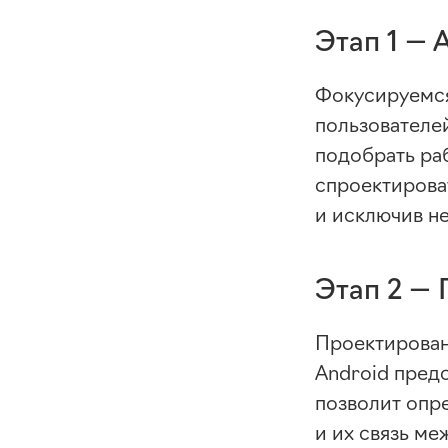
Этап 1 — 
Фокусируемся
пользователей
подобрать ра
спроектиров
и исключив н
Этап 2 —
Проектирован
Android предс
позволит опр
и их связь м