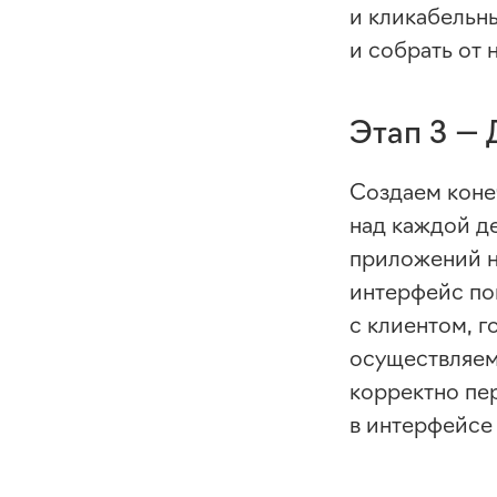
и кликабельны
и собрать от 
Этап 3 —
Создаем коне
над каждой д
приложений на
интерфейс по
с клиентом, 
осуществляе
корректно пе
в интерфейсе