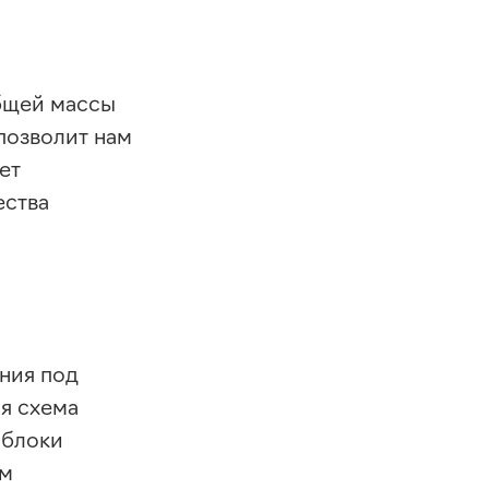
бщей массы
позволит нам
ет
ества
ния под
ая схема
 блоки
ым