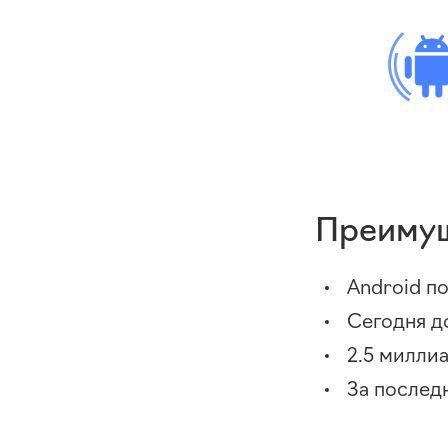
Преимущ
Android п
Сегодня д
2.5 милли
За послед