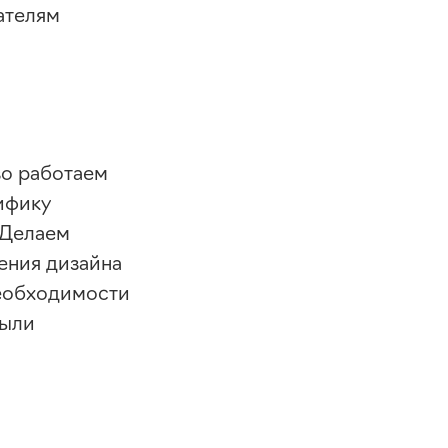
ателям
во работаем
ифику
 Делаем
ения дизайна
необходимости
были