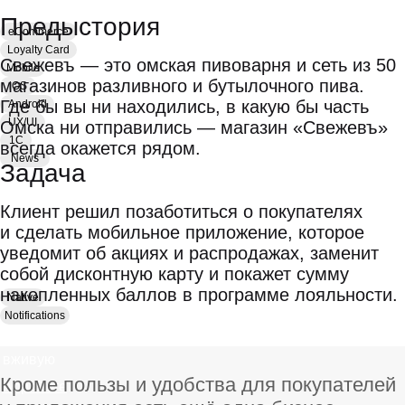
Предыстория
eCommerce
Loyalty Card
Свежевъ — это омская пивоварня и сеть из 50
Mobile
магазинов разливного и бутылочного пива.
iOS
Где бы вы ни находились, в какую бы часть
Android
UX/UI
Омска ни отправились — магазин «Свежевъ»
1С
всегда окажется рядом.
News
Задача
Клиент решил позаботиться о покупателях
Свежевъ
и сделать мобильное приложение, которое
уведомит об акциях и распродажах, заменит
собой дисконтную карту и покажет сумму
накопленных баллов в программе лояльности.
Native
Notifications
Посмотреть
вживую
Кроме пользы и удобства для покупателей
App Store