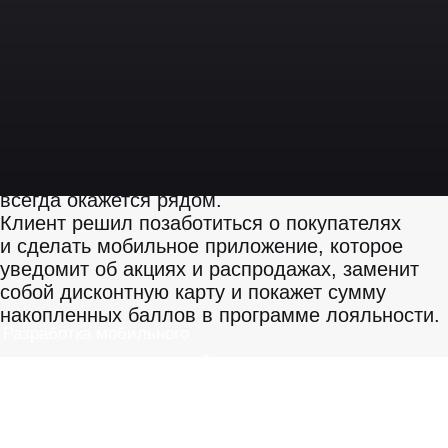
Предыстория
Задача
Свежевъ — это омская пивоварня и сеть из 50
магазинов разливного и бутылочного пива.
Где бы вы ни находились, в какую бы часть
Омска ни отправились — магазин «Свежевъ»
всегда окажется рядом.
Клиент решил позаботиться о покупателях
и сделать мобильное приложение, которое
уведомит об акциях и распродажах, заменит
собой дисконтную карту и покажет сумму
накопленных баллов в программе лояльности.
Разработка мобильного
приложения с программой
лояльности для сети магазинов
живого пива