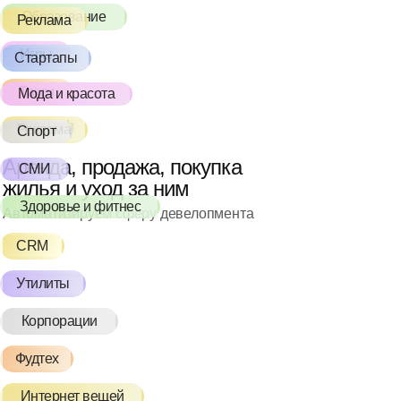
Образование
Реклама
Игры
Стартапы
Такси
Мода и красота
PropTech
Реклама
Спорт
Аренда, продажа, покупка
СМИ
жилья и уход за ним
Здоровье и фитнес
Автоматизируем сферу девелопмента
CRM
Утилиты
Корпорации
Фудтех
Интернет вещей