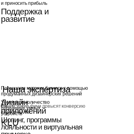
и приносить прибыль
Поддержка и
развитие
Наша экспертиза
Повышаем метрики бизнеса с помощью
продуманных дизайнерских решений
Дизайн
Увеличили количество
Знаем, какие фичи повысят конверсию
проданных умных
приложений
и средний чек
устройств
Шопинг, программы
KLU
лояльности и виртуальная