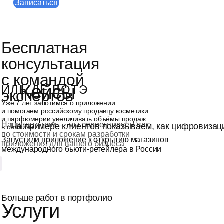
Записаться
Бесплатная
консультация
с командой
Кейсы
ИЛЬ ДЕ БОТЭ
экспертов
Уже 7 лет заботимся о приложении
и помогаем российскому продавцу косметики
и парфюмерии увеличивать объёмы продаж
Напишите нам — мы сориентируем вас
На примере клиентов показываем, как цифровизац
в онлайне
по стоимости и срокам разработки
Запустили приложение к открытию магазинов
приложения для вашего бизнеса
международного бьюти-ретейлера в России
Больше работ в портфолио
Услуги
→