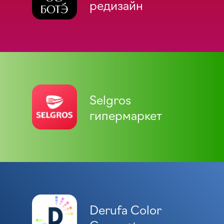
редизайн
Selgros
гипермаркет
Derufa Color