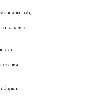
ирением .aab,
ая позволяет
нность
ложения.
 сборки.