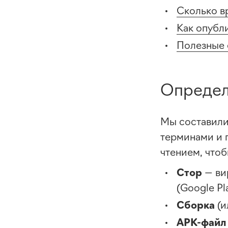
Сколько в
Как опубл
Полезные 
Определ
Мы составили
терминами и 
чтением, что
Стор
— ви
(Google Pl
Сборка
(и
APK-файл