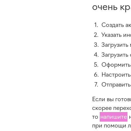
очень кр
Создать ак
Указать и
Загрузить
Загрузить
Оформить p
Настроить
Отправить 
Если вы гото
скорее перехо
то
напишите
н
при помощи л