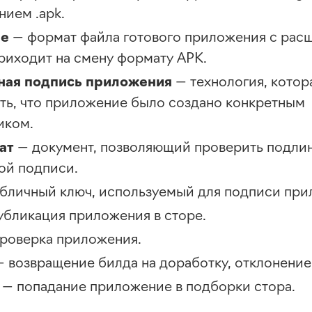
нием .apk.
le
— формат файла готового приложения с расш
риходит на смену формату APK.
ная подпись приложения
— технология, котор
ть, что приложение было создано конкретным
иком.
ат
— документ, позволяющий проверить подли
ой подписи.
бличный ключ, используемый для подписи при
убликация приложения в сторе.
роверка приложения.
— возвращение билда на доработку, отклонение
— попадание приложение в подборки стора.