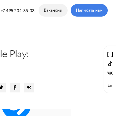
Вакансии
Написать нам
+7 495 204-35-03
e Play:
En