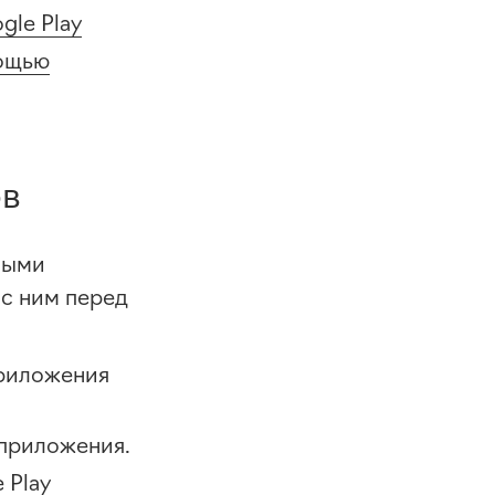
gle Play
мощью
ов
ными
 с ним перед
приложения
 приложения.
 Play