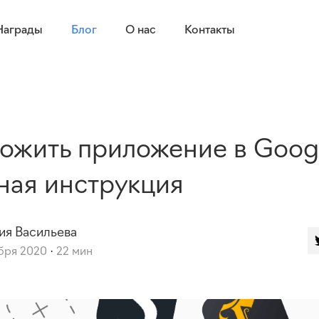
Награды
Блог
О нас
Контакты
ожить приложение в Googl
ная инструкция
ия
Васильева
бря 2020
22 мин
·