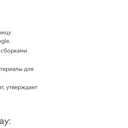
ницу
gle.
о сборками
атериалы для
т, утверждает
ay: