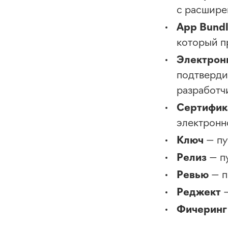
с расшире
App Bund
который п
Электрон
подтверди
разработч
Сертифик
электронн
Ключ
— пу
Релиз
— п
Ревью
— п
Реджект
Фичеринг