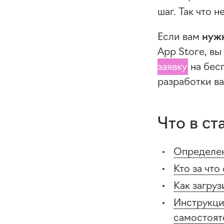
шаг. Так что 
Если вам
нуж
App Store, в
заявку
на бес
разработки в
Что в ст
Определен
Кто за что
Как загруз
Инструкци
самостоят