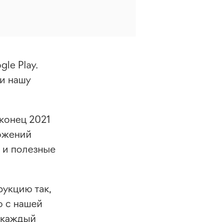
le Play.
ли нашу
конец 2021
ложений
 и полезные
рукцию так,
о с нашей
 каждый