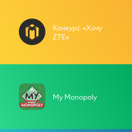
Конкурс «Хочу
ZTE»
My Monopoly