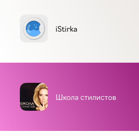
iStirka
Школа стилистов