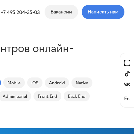
Вакансии
Написать нам
+7 495 204-35-03
нтров онлайн-
Mobile
iOS
Android
Native
Admin panel
Front End
Back End
En