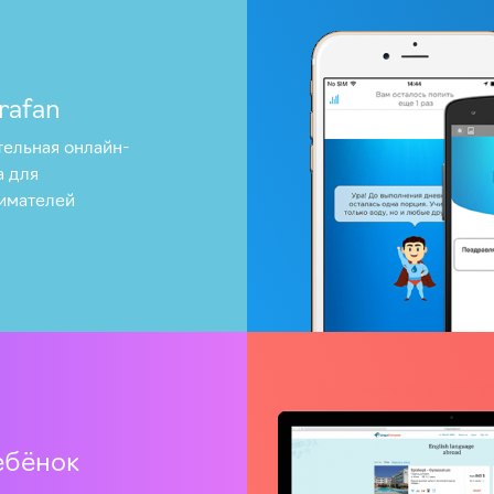
rafan
ельная онлайн-
 для
имателей
ебёнок