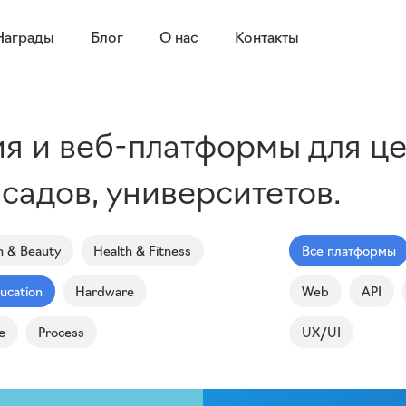
Награды
Блог
О нас
Контакты
я и веб-платформы для це
 садов, университетов.
n & Beauty
Health & Fitness
Все платформы
ucation
Hardware
Web
API
e
Process
UX/UI