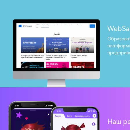
WebSa
Образоват
платформа
предприн
Наш р