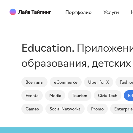
Портфолио
Услуги
Education
Приложени
образования, детских
Все типы
eCommerce
Uber for X
Fashio
Events
Media
Tourism
Civic Tech
Ed
Games
Social Networks
Promo
Enterpris