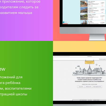
 приложение, которое
родителям следить за
развитием малыша
ew
ложений для
га ребёнка
и, воспитателями
страцией школы