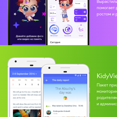
Вырастили
помогает 
ростом и 
KidyVi
Пакет при
мониторин
родителям
и админи