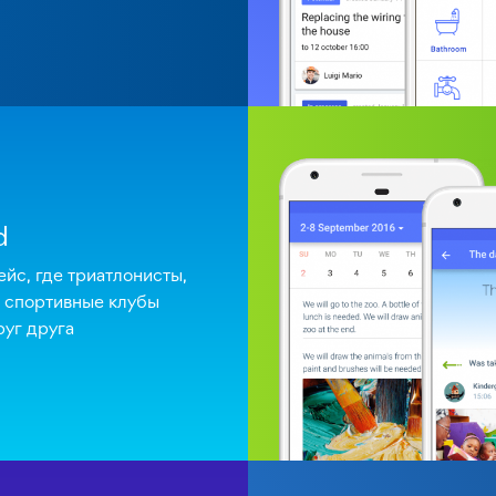
d
йс, где триатлонисты,
 спортивные клубы
руг друга