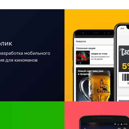
олик
разработка мобильного
я для киноманов