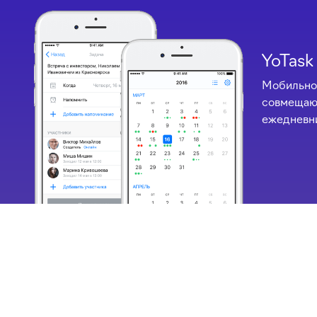
YoTask
Мобильно
совмещающ
ежедневни