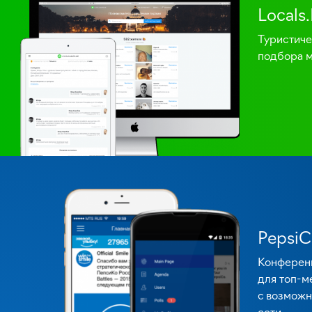
Locals
Туристич
подбора м
PepsiC
Конферен
для топ-м
c возможн
сети