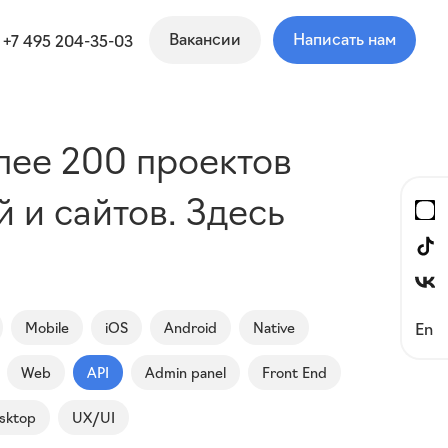
Вакансии
Написать нам
+7 495 204-35-03
лее 200 проектов
 и сайтов. Здесь
Mobile
iOS
Android
Native
En
Web
API
Admin panel
Front End
sktop
UX/UI