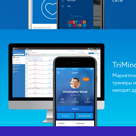
TriMin
Маркетпле
тренеры и
находят д