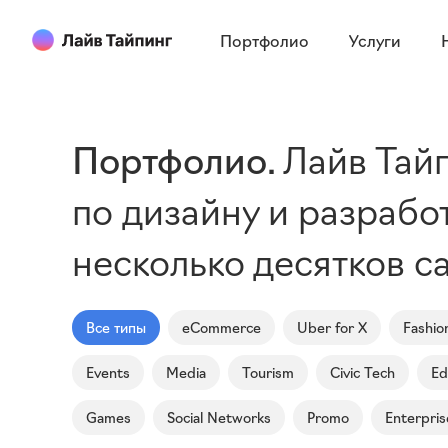
Портфолио
Услуги
Портфолио
Лайв Тай
по дизайну и разрабо
несколько десятков с
Все типы
eCommerce
Uber for X
Fashio
Events
Media
Tourism
Civic Tech
Ed
Games
Social Networks
Promo
Enterpris