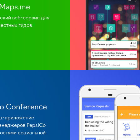
.Maps.me
еский
веб-сервис
для
естных гидов
o Conference
ц-приложение
енеджеров PepsiCo
остями социальной