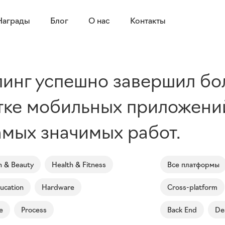
Награды
Блог
О нас
Контакты
пинг успешно завершил бо
тке мобильных приложений
амых значимых работ.
n & Beauty
Health & Fitness
Все платформы
ucation
Hardware
Cross-platform
e
Process
Back End
De