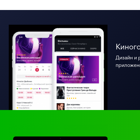
Киног
Дизайн и 
приложени