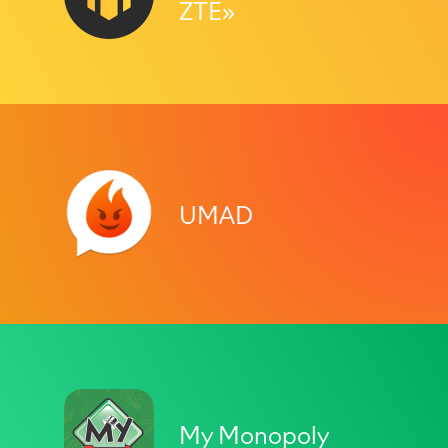
ZTE»
UMAD
My Monopoly