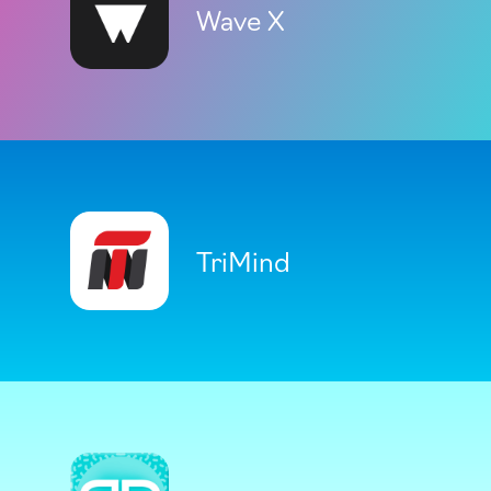
Wave X
TriMind