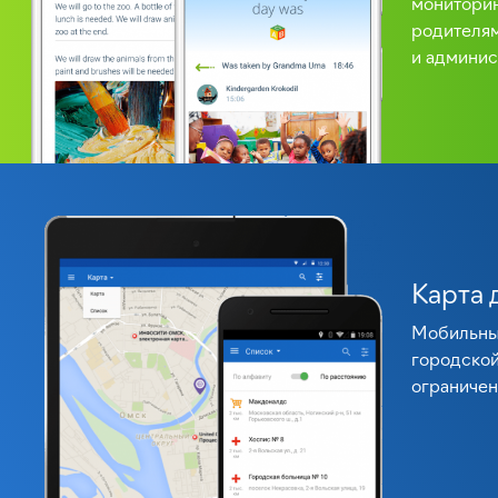
мониторин
родителям
и админи
Карта 
Мобильны
городской
ограниче