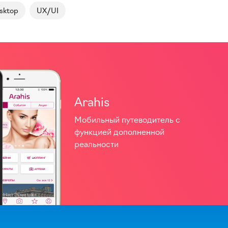
sktop
UX/UI
Arahis
Мобильный путеводитель с
функцией дополненной
реальности