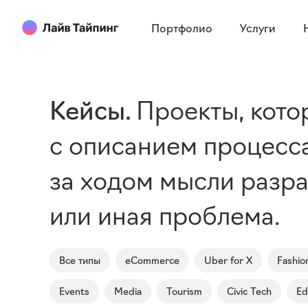
Портфолио
Услуги
Кейсы
Проекты, кото
с описанием процесса
за ходом мысли разраб
или иная проблема.
Все типы
eCommerce
Uber for X
Fashio
Events
Media
Tourism
Civic Tech
Ed