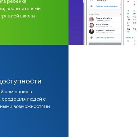
га ребёнка
и, воспитателями
страцией школы
доступности
й помощник в
 среде для людей с
нными возможностями