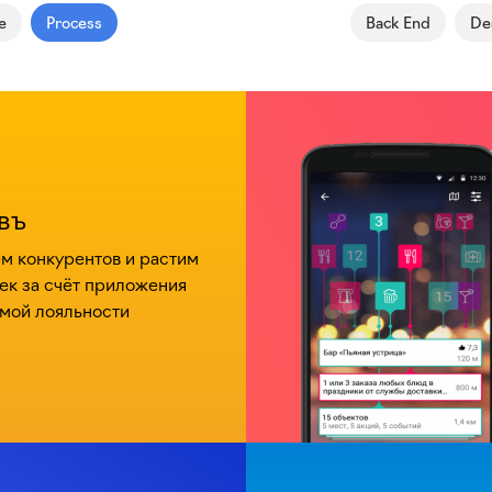
e
Process
Back End
De
въ
 конкурентов и растим
ек за счёт приложения
мой лояльности