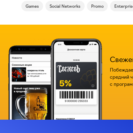
Games
Social Networks
Promo
Enterpris
Свеже
Побеждаем
средний ч
с програм