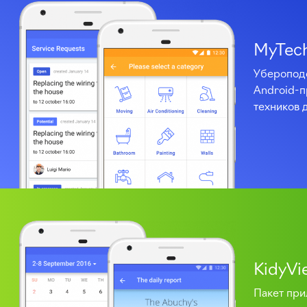
MyTec
Уберопод
Android-
техников 
KidyVi
Пакет при