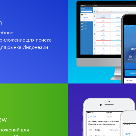
h
обное
приложение
для поиска
для рынка Индонезии
ew
ложений для