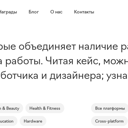
Награды
Блог
О нас
Контакты
рые объединяет наличие р
 работы. Читая кейс, мож
отчика и дизайнера; узнат
n & Beauty
Health & Fitness
Все платформы
ucation
Hardware
Cross-platform