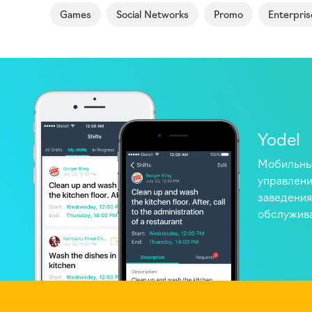
Games
Social Networks
Promo
Enterpris
Yodel
Мобильны
управлени
заведения
обслужив