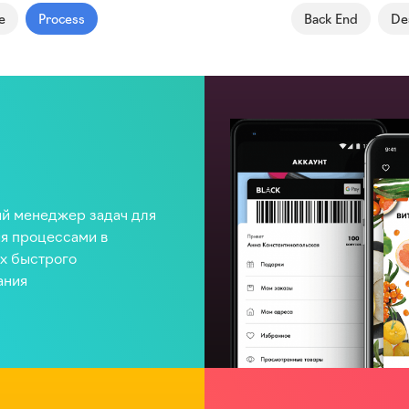
e
Process
Back End
De
й менеджер задач для
я процессами в
х быстрого
ания