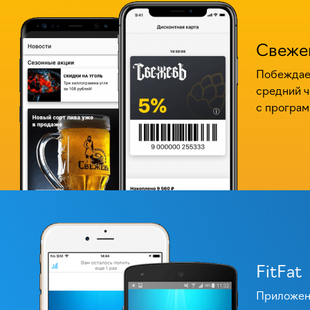
Свеже
Побеждаем
средний ч
с програм
FitFat
Приложен