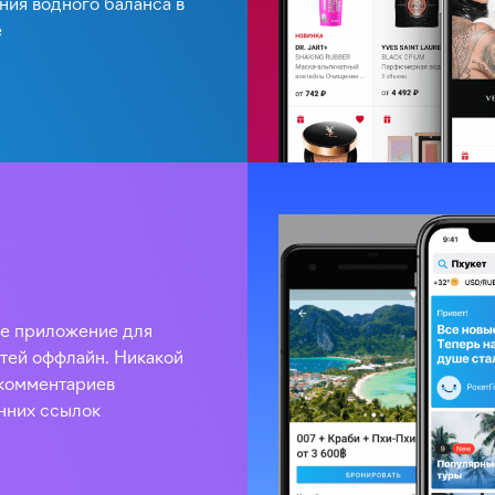
ия водного баланса в
е
е приложение для
атей оффлайн. Никакой
комментариев
нних ссылок