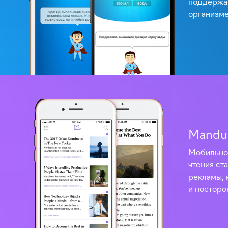
поддержан
организм
Mandu
Мобильно
чтения ст
рекламы, 
и посторо