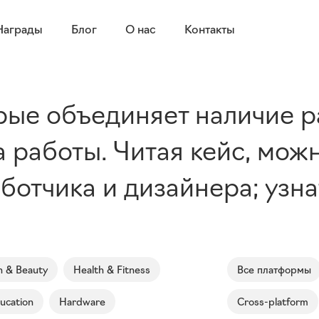
Награды
Блог
О нас
Контакты
рые объединяет наличие р
 работы. Читая кейс, мож
отчика и дизайнера; узнат
n & Beauty
Health & Fitness
Все платформы
ucation
Hardware
Cross-platform