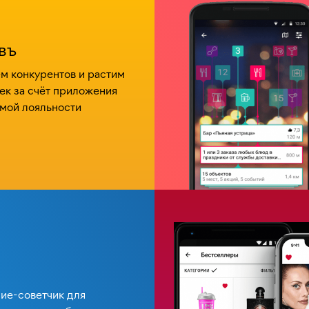
въ
 конкурентов и растим
ек за счёт приложения
мой лояльности
ие-советчик для