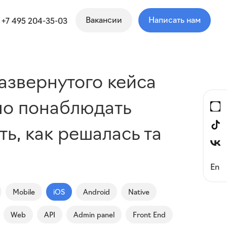
Вакансии
Написать нам
+7 495 204-35-03
азвернутого кейса
но понаблюдать
ь, как решалась та
En
Mobile
iOS
Android
Native
Web
API
Admin panel
Front End