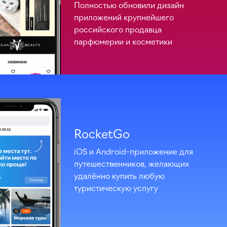
Полностью обновили дизайн
приложений крупнейшего
российского продавца
парфюмерии и косметики
RocketGo
iOS и Android-приложение для
путешественников, желающих
удалённо купить любую
туристическую услугу