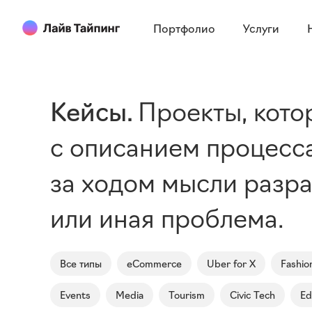
Портфолио
Услуги
Кейсы
Проекты, кото
с описанием процесса
за ходом мысли разраб
или иная проблема.
Все типы
eCommerce
Uber for X
Fashio
Events
Media
Tourism
Civic Tech
Ed