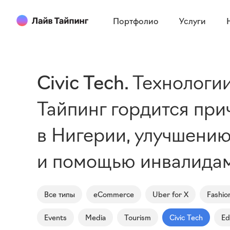
Портфолио
Услуги
Civic Tech
Технологии
Тайпинг гордится при
в Нигерии, улучшени
и помощью инвалидам
Все типы
eCommerce
Uber for X
Fashio
Events
Media
Tourism
Civic Tech
Ed