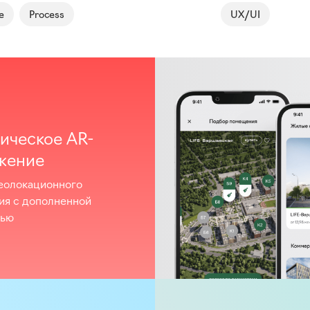
e
Process
UX/UI
ическое AR-
жение
еолокационного
ия с дополненной
тью