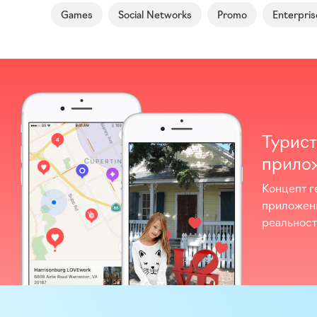
Games
Social Networks
Promo
Enterpris
Турист
прило
Концепт г
приложен
реальнос