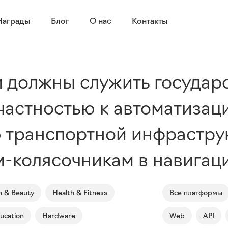
Награды
Блог
О нас
Контакты
 должны служить государс
частностью к автоматизац
ю транспортной инфрастр
-колясочникам в навигаци
n & Beauty
Health & Fitness
Все платформы
ucation
Hardware
Web
API