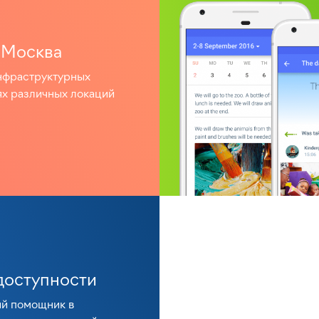
 Москва
нфраструктурных
х различных локаций
доступности
й помощник в