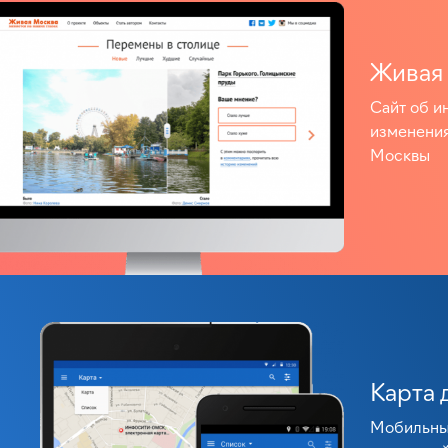
Живая
Сайт об и
изменения
Москвы
Карта 
Мобильны