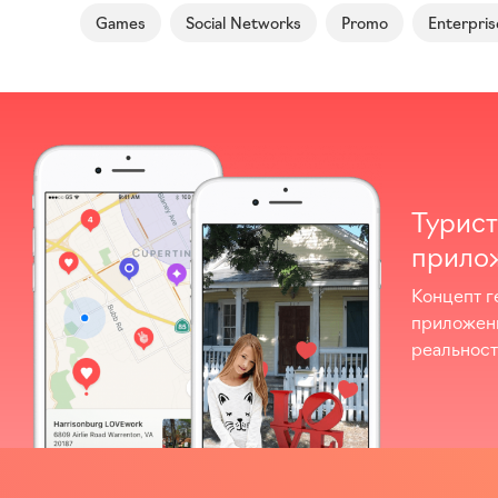
Games
Social Networks
Promo
Enterpris
Турист
прило
Концепт г
приложен
реальнос