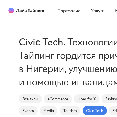
Портфолио
Услуги
Civic Tech
Технологии
Тайпинг гордится при
в Нигерии, улучшени
и помощью инвалидам
Все типы
eCommerce
Uber for X
Fashio
Events
Media
Tourism
Civic Tech
Ed