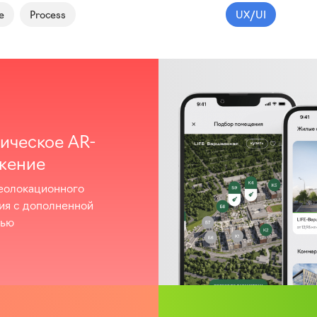
e
Process
UX/UI
ическое AR-
жение
еолокационного
ия с дополненной
тью