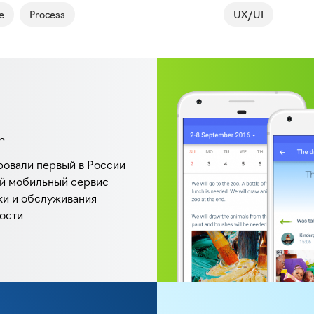
e
Process
UX/UI
r
овали первый в России
й мобильный сервис
ки и обслуживания
ости