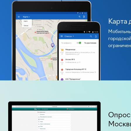
Карта 
Мобильны
городской
ограниче
Опрос
Москв