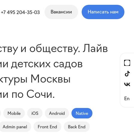
Вакансии
Написать нам
+7 495 204-35-03
тву и обществу. Лайв
ии детских садов
уктуры Москвы
и по Сочи.
En
Mobile
iOS
Android
Native
Admin panel
Front End
Back End