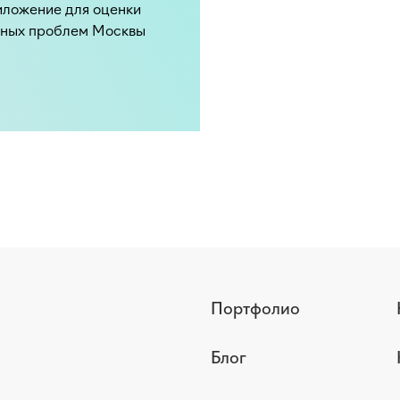
иложение для оценки
тных проблем Москвы
Портфолио
Блог