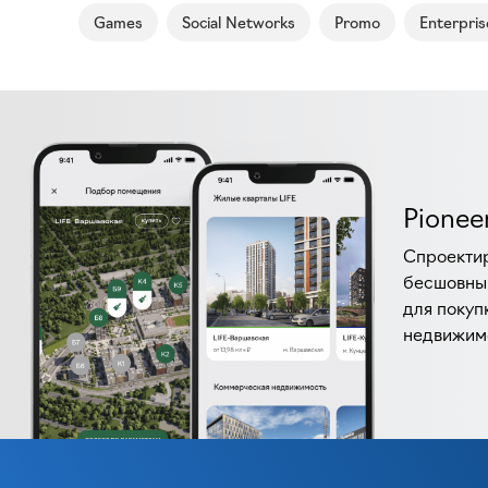
Games
Social Networks
Promo
Enterpris
Pionee
Спроектир
бесшовны
для покуп
недвижим