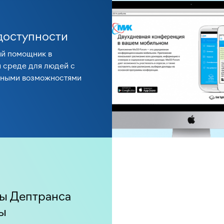
доступности
й помощник в
 среде для людей с
нными возможностями
ы Дептранса
ы