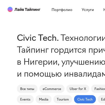
Портфолио
Услуги
Civic Tech
Технологии
Тайпинг гордится при
в Нигерии, улучшени
и помощью инвалидам
Все типы
eCommerce
Uber for X
Fashio
Events
Media
Tourism
Civic Tech
Ed