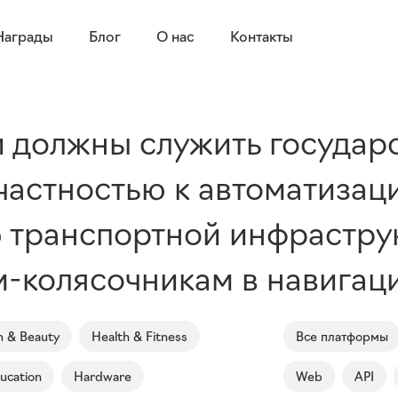
Награды
Блог
О нас
Контакты
 должны служить государс
частностью к автоматизац
ю транспортной инфрастр
-колясочникам в навигаци
n & Beauty
Health & Fitness
Все платформы
ucation
Hardware
Web
API