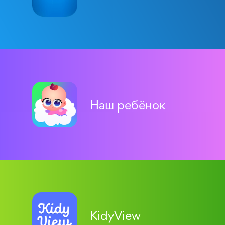
Наш ребёнок
KidyView