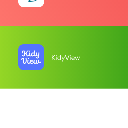
KidyView