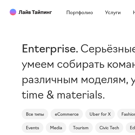
Портфолио
Услуги
Enterprise
Серьёзные
умеем собирать коман
различным моделям, у
time & materials.
Все типы
eCommerce
Uber for X
Fashio
Events
Media
Tourism
Civic Tech
Ed