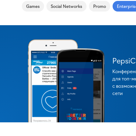
Games
Social Networks
Promo
Enterpris
PepsiC
Конферен
для топ-м
c возможн
сети