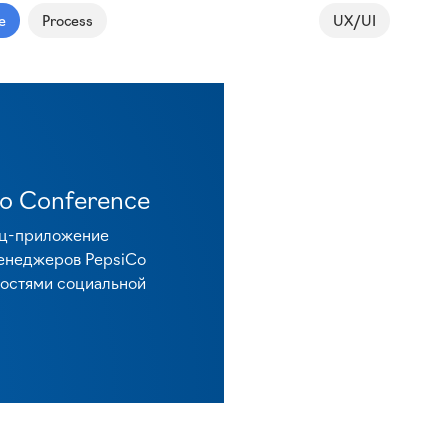
e
Process
UX/UI
o Conference
ц-приложение
енеджеров PepsiCo
остями социальной