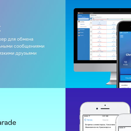
X
ер для обмена
ьными сообщениями
изкими друзьями
arade