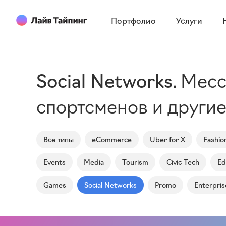
Портфолио
Услуги
Social Networks
Месс
спортсменов и другие
Все типы
eCommerce
Uber for X
Fashio
Events
Media
Tourism
Civic Tech
Ed
Games
Social Networks
Promo
Enterpris