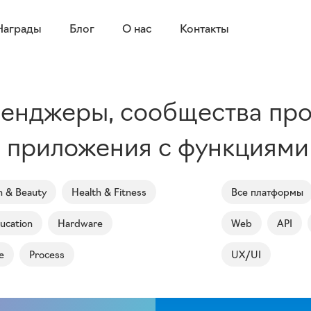
Награды
Блог
О нас
Контакты
енджеры, сообщества про
 приложения с функциями
n & Beauty
Health & Fitness
Все платформы
ucation
Hardware
Web
API
e
Process
UX/UI