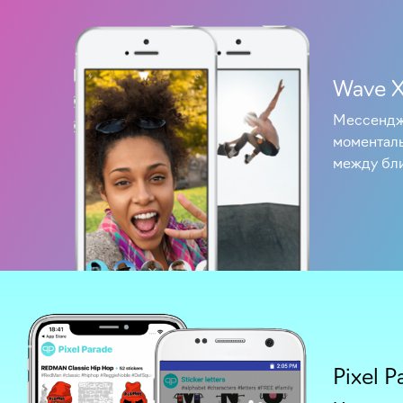
Wave 
Мессендж
моментал
между бл
Pixel P