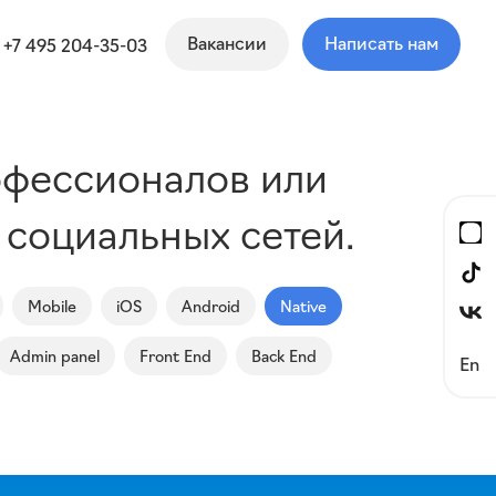
Вакансии
Написать нам
+7 495 204-35-03
фессионалов или
 социальных сетей.
Mobile
iOS
Android
Native
Admin panel
Front End
Back End
En