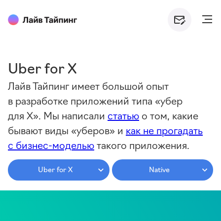
Uber for X
Лайв Тайпинг имеет большой опыт
в разработке приложений типа «убер
для X». Мы написали
статью
о том, какие
бывают виды «уберов» и
как не прогадать
с бизнес-моделью
такого приложения.
Uber for X
Native