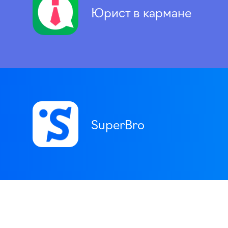
Юрист в кармане
SuperBro