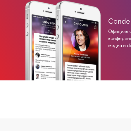
Conde 
Официаль
конференц
медиа и di