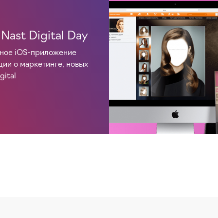
Nast Digital Day
ное iOS-приложение
ии о маркетинге, новых
gital