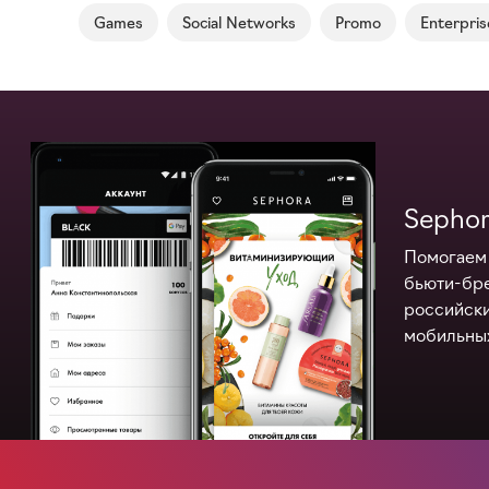
Games
Social Networks
Promo
Enterpris
Sepho
Помогаем
бьюти-бр
российск
мобильны