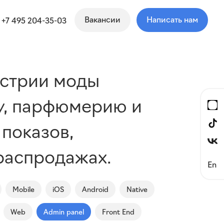
Вакансии
Написать нам
+7 495 204-35-03
устрии моды
у, парфюмерию и
показов,
 распродажах.
En
Mobile
iOS
Android
Native
Web
Admin panel
Front End