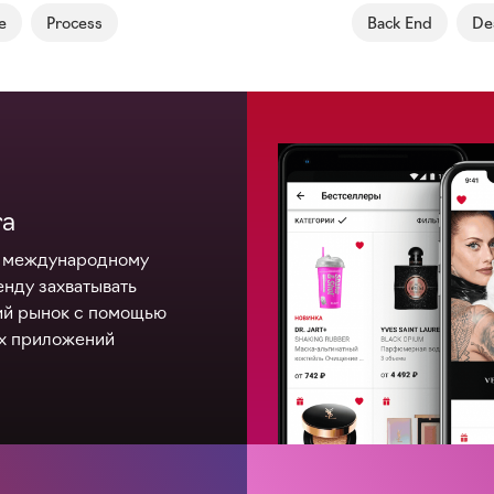
e
Process
Back End
De
ra
 международному
енду
захватывать
ий рынок с помощью
х приложений