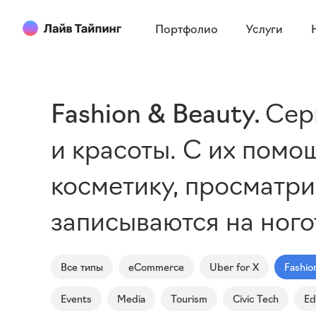
Портфолио
Услуги
Fashion & Beauty
Сер
и красоты. С их пом
косметику, просматри
записываются на ного
Все типы
eCommerce
Uber for X
Fashio
Events
Media
Tourism
Civic Tech
Ed