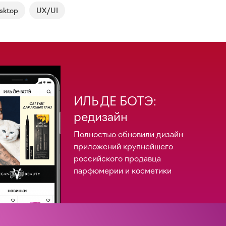
sktop
UX/UI
ИЛЬ ДЕ БОТЭ:
редизайн
Полностью обновили дизайн
приложений крупнейшего
российского продавца
парфюмерии и косметики