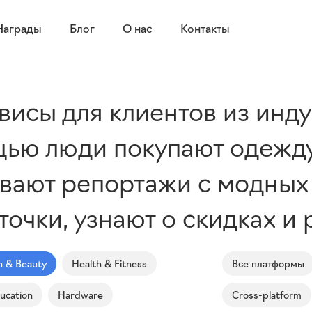
Награды
Блог
О нас
Контакты
висы для клиентов из инд
ощью люди покупают одежд
вают репортажи с модных 
точки, узнают о скидках и
n & Beauty
Health & Fitness
Все платформы
ucation
Hardware
Cross-platform